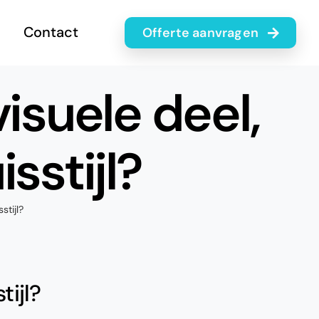
Contact
offerte aanvragen
isuele deel,
sstijl?
stijl?
tijl?