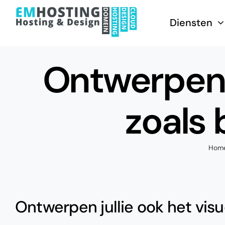
Skip
to
Diensten
content
Ontwerpen j
zoals 
Hom
Ontwerpen jullie ook het visue