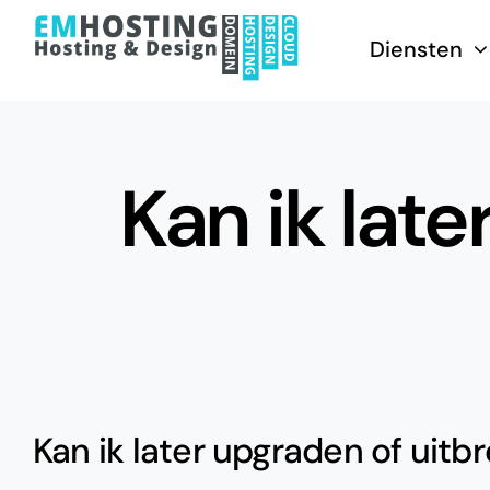
Skip
to
Diensten
content
Kan ik lat
Kan ik later upgraden of uitb