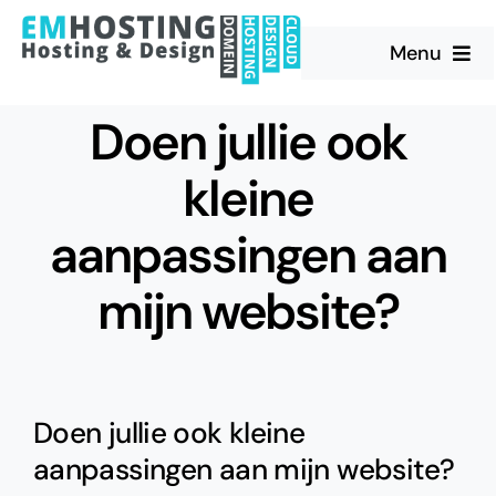
Skip
to
Menu
content
Diensten
Doen jullie ook
kleine
Portfolio
aanpassingen aan
Werkwijze
mijn website?
Blog
Over ons
Doen jullie ook kleine
Contact
aanpassingen aan mijn website?